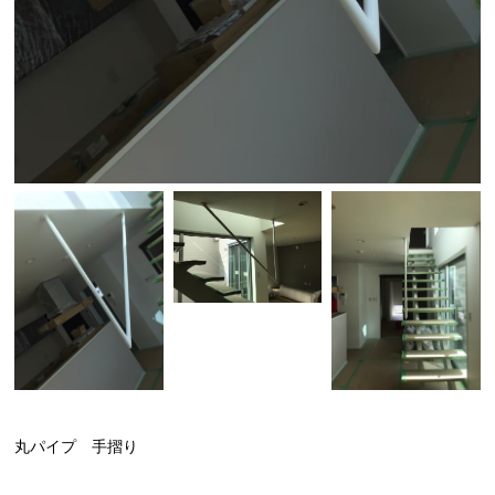
丸パイプ 手摺り